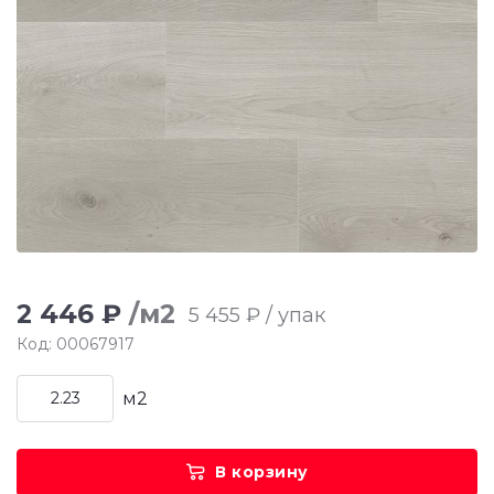
2 446 ₽
/м2
5 455 ₽ / упак
Код: 00067917
м2
В корзину