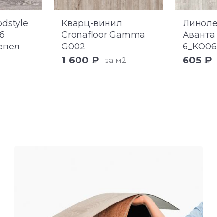
dstyle
Кварц-винил
Линоле
б
Cronafloor Gamma
Аванта
епел
G002
6_KO06
1 600 ₽
605 ₽
за м2