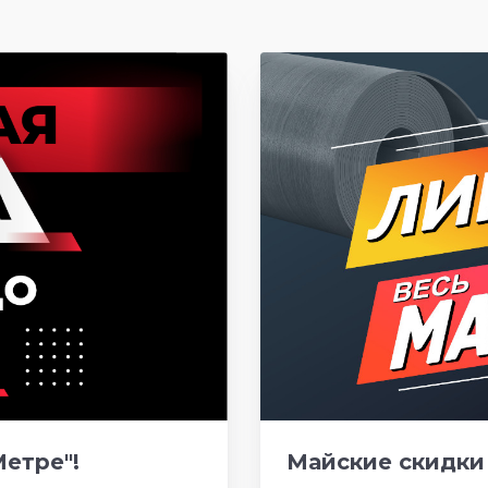
етре"!
Майские скидки