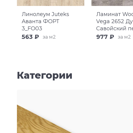
e
Линолеум Juteks
Ламинат Woo
Аванта ФОРТ
Vega 2652 Ду
3_FO03
Савойский п
563 ₽
977 ₽
за м2
за м2
Категории