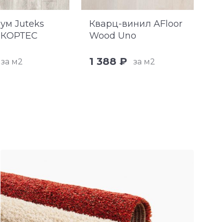
ум Juteks
Кварц-винил AFloor
Л
 КОРТЕС
Wood Uno
Z
Б
1 388 ₽
1
за м2
за м2